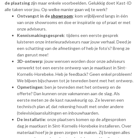
de plaatsing
zijn maar enkele voorbeelden. Gelukkig doet Kast-ID
alle taken voor jou. Op welke manier gaan wij te werk?
Ontvangst in de
showroom
: kom vrijblijvend langs in één
van onze showrooms en doe er inspiratie op of praat er met
onze adviseurs.
Kennismakingsgesprek
: tijdens een eerste gesprek
luisteren onze interieuradviseurs naar jouw verhaal. Deed je
een schatting van de afmetingen of heb je foto’s? Breng ze
dan gerust mee!
3D-ontwerp
: jouw wensen worden door onze adviseurs
verwerkt tot een eerste ontwerp van je maatkast in Sint-
Kornelis-Horebeke. Heb je feedback? Geen enkel probleem!
We blijven bijschaven tot je tevreden bent met het ontwerp.
Opmetingen
: ben je tevreden met het ontwerp en de
offerte? Dan kunnen onze vakmannen aan de slag. Als
eerste meten ze de kast nauwkeurig op. Ze leveren een
technisch plan af, dat rekening houdt met onder andere
(televisie)aansluitingen en inbouwhaarden.
De installatie
: onze plaatsers komen op de afgesproken
dag je maatkast in Sint-Kornelis-Horebeke installeren. Over
materiaal hoef je je geen zorgen te maken. Zij brengen alles