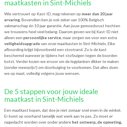
maatkasten in Sint-Michiels
Wie vertrouwt op Kast-ID, mag rekenen op
meer dan 20 jaar
ervaring
. Bovendien ben je ook zeker van 100% Belgisch
vakmanschap én 10 jaar garantie. Aan jouw gemoedsrust hechten
we trouwens heel veel belang. Daarom geven we bij Kast-ID niet
alleen een
persoonlijke service
, maar zorgen we voor een extra
veiligheidsupgrade
van onze maatkasten in Sint-Michiels. Elke
afboording krijgt bijvoorbeeld een stootrand. Zo is de kast
beschermd wanneer je tijdens het stofzuigen tegen de boorden
botst. Verder kozen we ervoor om de legplanken dikker te maken
(zonder meerprijs!) om doorbuiging te voorkomen. Dat alles doen
we op maat, volledig volgens jouw wensen.
De 5 stappen voor jouw ideale
maatkast in Sint-Michiels
Een maatkast kopen, dat doe je niet zomaar snel even in de winkel.
Er komt op voorhand tamelijk wat werk aan te pas. Zo moet er
nagedacht worden over onder andere
het ontwerp, de opmeting,