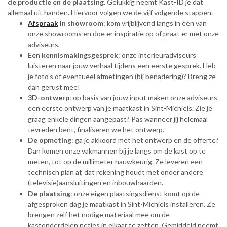
de productie en de plaatsing
. Gelukkig neemt Kast-ID je dat
allemaal uit handen. Hiervoor volgen we de vijf volgende stappen.
Afspraak
in showroom
: kom vrijblijvend langs in één van
onze showrooms en doe er inspiratie op of praat er met onze
adviseurs.
Een kennismakingsgesprek
: onze interieuradviseurs
luisteren naar jouw verhaal tijdens een eerste gesprek. Heb
je foto’s of eventueel afmetingen (bij benadering)? Breng ze
dan gerust mee!
3D-ontwerp
: op basis van jouw input maken onze adviseurs
een eerste ontwerp van je maatkast in Sint-Michiels. Zie je
graag enkele dingen aangepast? Pas wanneer jij helemaal
tevreden bent, finaliseren we het ontwerp.
De opmeting
: ga je akkoord met het ontwerp en de offerte?
Dan komen onze vakmannen bij je langs om de kast op te
meten, tot op de millimeter nauwkeurig. Ze leveren een
technisch plan af, dat rekening houdt met onder andere
(televisie)aansluitingen en inbouwhaarden.
De plaatsing
: onze eigen plaatsingsdienst komt op de
afgesproken dag je maatkast in Sint-Michiels installeren. Ze
brengen zelf het nodige materiaal mee om de
kastonderdelen netjes in elkaar te zetten. Gemiddeld neemt