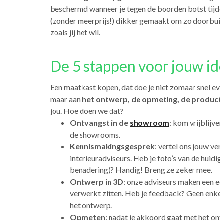
beschermd wanneer je tegen de boorden botst tijd
(zonder meerprijs!) dikker gemaakt om zo doorbui
zoals jij het wil.
De 5 stappen voor jouw id
Een maatkast kopen, dat doe je niet zomaar snel ev
maar aan
het ontwerp, de opmeting, de product
jou. Hoe doen we dat?
Ontvangst in de
showroom
: kom vrijblijv
de showrooms.
Kennismakingsgesprek
: vertel ons jouw v
interieuradviseurs. Heb je foto’s van de huidi
benadering)? Handig! Breng ze zeker mee.
Ontwerp in 3D
: onze adviseurs maken een e
verwerkt zitten. Heb je feedback? Geen enke
het ontwerp.
Opmeten
: nadat je akkoord gaat met het o