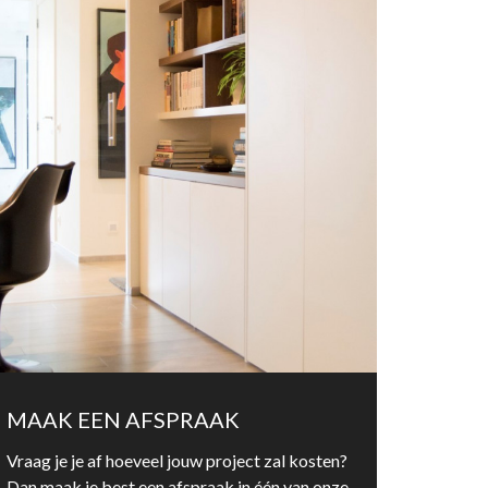
MAAK EEN AFSPRAAK
Vraag je je af hoeveel jouw project zal kosten?
Dan maak je best een afspraak in één van onze