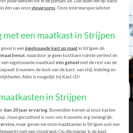
rkt jouw wensen tot in de puntjes uit. Dat doen we op basis
 in één van onze
showrooms
. Onze interieurspecialisten
g met een maatkast in Strijpen
 geval is een
ingebouwde kast op maat
in Strijpen dé
imaal benut
, waardoor je geen kostbare ruimte verliest én
rmt een ingebouwde maatkast
één geheel
met de rest van de
 bepaalt trouwens de look van de kast: van stijl, indeling en
lijkheden. Alles is mogelijk bij Kast-ID!
aatkasten in Strijpen
r dan 20 jaar ervaring
. Bovendien komen al onze kasten
 op. Jouw gerustheid is voor ons trouwens erg belangrijk.
service
, maar geven we onze maatkasten in Strijpen ook een
afgewerkt met een stootrand. Op die manier is de kast