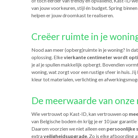
of toch eerder van trendy en opvallend, Kast-ID we
van jouw voorkeuren, stijl én budget. Spring binnen
helpen er jouw droomkast te realiseren.
Creëer ruimte in je wonin
Nood aan meer (opberg)ruimte in je woning? In dat
oplossing. Elke
vierkante centimeter wordt opt
je al je spullen makkelijk opbergt. Bovendien vo
woning, wat zorgt voor een rustige sfeer in huis. Jij
kleur tot materialen, verlichting en afwerkingsmoge
De meerwaarde van onze m
Wie vertrouwt op Kast-ID, kan vertrouwen op
mee
van Belgische bodem én krijg je er 10 jaar garantie
Daarom voorzien we niet alleen een
persoonlijke 
extra
veiligheidsupgrade
. Zo is elke afboording 