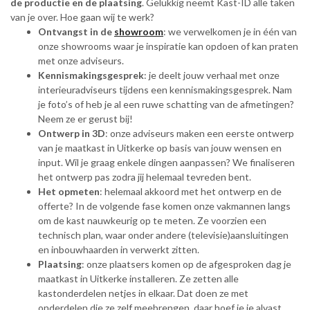
de productie en de plaatsing
. Gelukkig neemt Kast-ID alle taken
van je over. Hoe gaan wij te werk?
Ontvangst in de
showroom
: we verwelkomen je in één van
onze showrooms waar je inspiratie kan opdoen of kan praten
met onze adviseurs.
Kennismakingsgesprek
: je deelt jouw verhaal met onze
interieuradviseurs tijdens een kennismakingsgesprek. Nam
je foto’s of heb je al een ruwe schatting van de afmetingen?
Neem ze er gerust bij!
Ontwerp in 3D
: onze adviseurs maken een eerste ontwerp
van je maatkast in Uitkerke op basis van jouw wensen en
input. Wil je graag enkele dingen aanpassen? We finaliseren
het ontwerp pas zodra jij helemaal tevreden bent.
Het opmeten
: helemaal akkoord met het ontwerp en de
offerte? In de volgende fase komen onze vakmannen langs
om de kast nauwkeurig op te meten. Ze voorzien een
technisch plan, waar onder andere (televisie)aansluitingen
en inbouwhaarden in verwerkt zitten.
Plaatsing
: onze plaatsers komen op de afgesproken dag je
maatkast in Uitkerke installeren. Ze zetten alle
kastonderdelen netjes in elkaar. Dat doen ze met
onderdelen die ze zelf meebrengen, daar hoef je je alvast