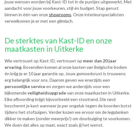
jouw wensen worden bij Kast-ID tot in de puntjes uitgewerkt. Met
aandacht voor jouw voorkeuren, stijl én budget. Stap gerust
binnen in één van onze
showrooms
. Onze interieurspecialisten
verwelkomen je er met een glimlach.
De sterktes van Kast-ID en onze
maatkasten in Uitkerke
Wie vertrouwt op Kast-ID, vertrouwt op
meer dan 20 jaar
ervaring
. Bovendien komen al onze kasten van Belgische bodem
én krijg je er 10 jaar garantie op. Jouw gemoedsrust is trouwens
erg belangrijk voor ons. Daarom geven we enerzijds een
persoonlijke service
en zorgen we anderzijds voor een
bijkomende
veiligheidsupgrade
van onze maatkasten in Uitkerke.
Elke afboording krijgt bijvoorbeeld een stootrand. Die rand
beschermt je kast wanneer je per ongeluk tegen de boorden botst
tijdens het stofzuigen. Verder kozen we ervoor om de legplanken
dikker te maken (zonder meerprijs!) om doorbuiging te voorkomen.
We doen dat alles op maat, exact zoals jij het wenst.