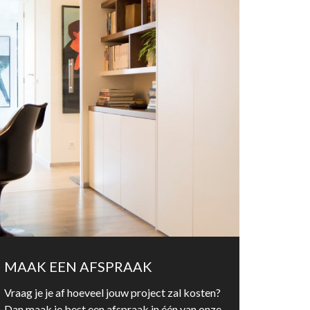
MAAK EEN AFSPRAAK
Vraag je je af hoeveel jouw project zal kosten?
Dan maak je best een afspraak in één van onze