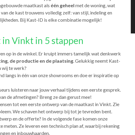
 ingebouwde maatkast als
één geheel
met de woning, wat
k van de kast trouwens volledig zelf: van stijl, indeling en
ijkheden. Bij Kast-ID is elke combinatie mogelijk!
in Vinkt in 5 stappen
ven op in de winkel. Er kruipt immers tamelijk wat denkwerk
ng, de productie en de plaatsing
. Gelukkig neemt Kast-
 wij te werk?
end langs in één van onze showrooms en doe er inspiratie op
seurs luisteren naar jouw verhaal tijdens een eerste gesprek.
g van de afmetingen? Breng ze dan gerust mee!
ensen tot een eerste ontwerp van de maatkast in Vinkt. Zie
leem. We schaven het ontwerp bij tot je tevreden bent.
twerp en de offerte? In de volgende fase komen onze
 meten. Ze leveren een technisch plan af, waarbij rekening
tingen en inbouwhaarden.