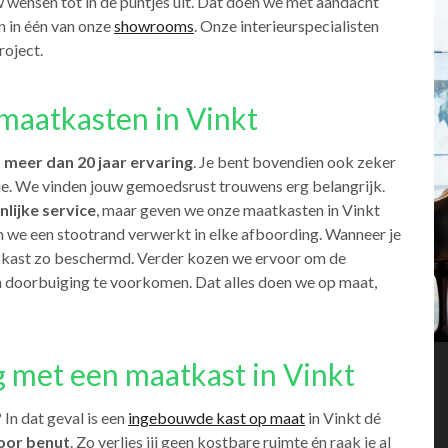
w wensen tot in de puntjes uit. Dat doen we met aandacht
n in één van onze
showrooms
. Onze interieurspecialisten
roject.
aatkasten in Vinkt
p
meer dan 20 jaar ervaring
. Je bent bovendien ook zeker
e. We vinden jouw gemoedsrust trouwens erg belangrijk.
lijke service
, maar geven we onze maatkasten in Vinkt
n we een stootrand verwerkt in elke afboording. Wanneer je
je kast zo beschermd. Verder kozen we ervoor om de
m doorbuiging te voorkomen. Dat alles doen we op maat,
g met een maatkast in Vinkt
In dat geval is een
ingebouwde kast op maat
in Vinkt dé
oor benut
. Zo verlies jij geen kostbare ruimte én raak je al