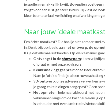
je spullen gemakkelijk kwijt. Bovendien voelt een
zorgt voor een rustige sfeer in huis. Jij kiest de loo
kleur tot materiaal, verlichting en afwerkingsmogel
Naar jouw ideale maatkast 
Een échte maatkast? Die haal je niet zomaar snel e
in. Denk bijvoorbeeld aan
het ontwerp, de opmeti
ID je dat allemaal uit handen. Op welke manier gaan
Ontvangst in de
showroom
: kom vrijblijv
of praat er met onze adviseurs.
Kennismakingsgesprek
: onze interieuradvi
Nam je foto’s of heb je al een ruwe schattin
3D-ontwerp
: onze adviseurs verwerken je w
je graag enkele dingen aangepast? Geen prob
Het opmeten
: helemaal akkoord met het on
vakmannen langs om de kast nauwkeurig op te
is gehouden met eventuele (televisie)aanslui