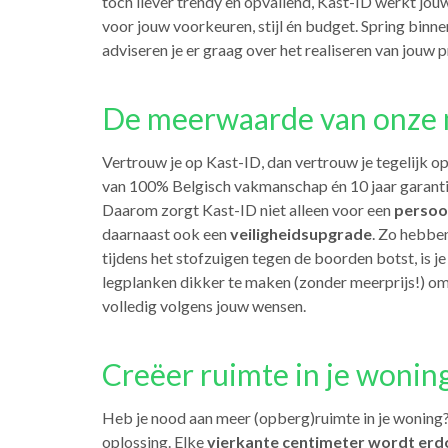
toch liever trendy en opvallend, Kast-ID werkt jou
voor jouw voorkeuren, stijl én budget. Spring binne
adviseren je er graag over het realiseren van jouw p
De meerwaarde van onze m
Vertrouw je op Kast-ID, dan vertrouw je tegelijk o
van 100% Belgisch vakmanschap én 10 jaar garanti
Daarom zorgt Kast-ID niet alleen voor een
persoon
daarnaast ook een
veiligheidsupgrade
. Zo hebbe
tijdens het stofzuigen tegen de boorden botst, is 
legplanken dikker te maken (zonder meerprijs!) o
volledig volgens jouw wensen.
Creëer ruimte in je wonin
Heb je nood aan meer (opberg)ruimte in je woning? 
oplossing. Elke
vierkante centimeter wordt erd