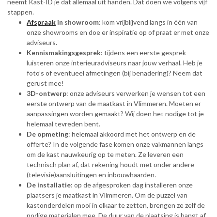
neemt Kast-ID je dat allemaal uit handen. Dat doen we volgens vijf
stappen.
Afspraak
in showroom
: kom vrijblijvend langs in één van
onze showrooms en doe er inspiratie op of praat er met onze
adviseurs.
Kennismakingsgesprek
: tijdens een eerste gesprek
luisteren onze interieuradviseurs naar jouw verhaal. Heb je
foto’s of eventueel afmetingen (bij benadering)? Neem dat
gerust mee!
3D-ontwerp
: onze adviseurs verwerken je wensen tot een
eerste ontwerp van de maatkast in Vlimmeren. Moeten er
aanpassingen worden gemaakt? Wij doen het nodige tot je
helemaal tevreden bent.
De opmeting
: helemaal akkoord met het ontwerp en de
offerte? In de volgende fase komen onze vakmannen langs
om de kast nauwkeurig op te meten. Ze leveren een
technisch plan af, dat rekening houdt met onder andere
(televisie)aansluitingen en inbouwhaarden.
De installatie
: op de afgesproken dag installeren onze
plaatsers je maatkast in Vlimmeren. Om de puzzel van
kastonderdelen mooi in elkaar te zetten, brengen ze zelf de
nodige materialen mee. De duur van de plaatsing is hangt af