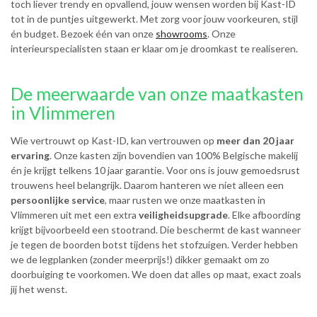
toch liever trendy en opvallend, jouw wensen worden bij Kast-ID
tot in de puntjes uitgewerkt. Met zorg voor jouw voorkeuren, stijl
én budget. Bezoek één van onze
showrooms
. Onze
interieurspecialisten staan er klaar om je droomkast te realiseren.
De meerwaarde van onze maatkasten
in Vlimmeren
Wie vertrouwt op Kast-ID, kan vertrouwen op
meer dan 20 jaar
ervaring
. Onze kasten zijn bovendien van 100% Belgische makelij
én je krijgt telkens 10 jaar garantie. Voor ons is jouw gemoedsrust
trouwens heel belangrijk. Daarom hanteren we niet alleen een
persoonlijke service
, maar rusten we onze maatkasten in
Vlimmeren uit met een extra
veiligheidsupgrade
. Elke afboording
krijgt bijvoorbeeld een stootrand. Die beschermt de kast wanneer
je tegen de boorden botst tijdens het stofzuigen. Verder hebben
we de legplanken (zonder meerprijs!) dikker gemaakt om zo
doorbuiging te voorkomen. We doen dat alles op maat, exact zoals
jij het wenst.