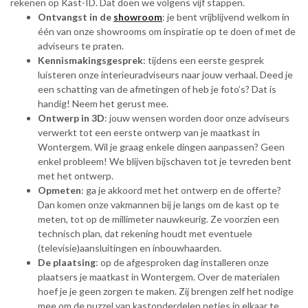
rekenen op Kast-ID. Dat doen we volgens vijf stappen.
Ontvangst in de
showroom
: je bent vrijblijvend welkom in
één van onze showrooms om inspiratie op te doen of met de
adviseurs te praten.
Kennismakingsgesprek
: tijdens een eerste gesprek
luisteren onze interieuradviseurs naar jouw verhaal. Deed je
een schatting van de afmetingen of heb je foto’s? Dat is
handig! Neem het gerust mee.
Ontwerp in 3D
: jouw wensen worden door onze adviseurs
verwerkt tot een eerste ontwerp van je maatkast in
Wontergem. Wil je graag enkele dingen aanpassen? Geen
enkel probleem! We blijven bijschaven tot je tevreden bent
met het ontwerp.
Opmeten
: ga je akkoord met het ontwerp en de offerte?
Dan komen onze vakmannen bij je langs om de kast op te
meten, tot op de millimeter nauwkeurig. Ze voorzien een
technisch plan, dat rekening houdt met eventuele
(televisie)aansluitingen en inbouwhaarden.
De plaatsing
: op de afgesproken dag installeren onze
plaatsers je maatkast in Wontergem. Over de materialen
hoef je je geen zorgen te maken. Zij brengen zelf het nodige
mee om de puzzel van kastonderdelen netjes in elkaar te