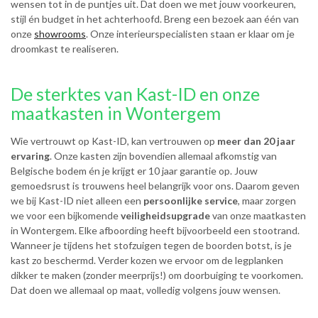
wensen tot in de puntjes uit. Dat doen we met jouw voorkeuren,
stijl én budget in het achterhoofd. Breng een bezoek aan één van
onze
showrooms
. Onze interieurspecialisten staan er klaar om je
droomkast te realiseren.
De sterktes van Kast-ID en onze
maatkasten in Wontergem
Wie vertrouwt op Kast-ID, kan vertrouwen op
meer dan 20 jaar
ervaring
. Onze kasten zijn bovendien allemaal afkomstig van
Belgische bodem én je krijgt er 10 jaar garantie op. Jouw
gemoedsrust is trouwens heel belangrijk voor ons. Daarom geven
we bij Kast-ID niet alleen een
persoonlijke service
, maar zorgen
we voor een bijkomende
veiligheidsupgrade
van onze maatkasten
in Wontergem. Elke afboording heeft bijvoorbeeld een stootrand.
Wanneer je tijdens het stofzuigen tegen de boorden botst, is je
kast zo beschermd. Verder kozen we ervoor om de legplanken
dikker te maken (zonder meerprijs!) om doorbuiging te voorkomen.
Dat doen we allemaal op maat, volledig volgens jouw wensen.