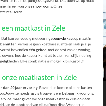
w wensen tot in de puntjes uitgewerkt. Dat doen we op maat
innen in één van onze
showrooms
. Onze
 te realiseren.
 een maatkast in Zele
? Dat kan eenvoudig met een
ingebouwde kast op maat
in
 benutten
, verlies je geen kostbare ruimte én raak je al je
t vormt bovendien
één geheel
met de rest van de woning,
trouwens hoe de kast er komt uit te zien, van stijl, indeling
gelijkheden. Elke combinatie is mogelijk bij Kast-ID!
 onze maatkasten in Zele
r dan 20 jaar ervaring
. Bovendien komen al onze kasten
e op. Jouw gemoedsrust is trouwens erg belangrijk voor ons.
service
, maar geven we onze maatkasten in Zele ook een
ld aan de stootrand van elke afboording. Wanneer je