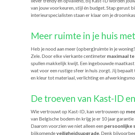
liever trendy en opvallend, bij Kast-ID worden jou
van jouw voorkeuren, stijl én budget. Stap gerust b
interieurspecialisten staan er klaar om je droomkast
Meer ruimte in je huis met
Heb je nood aan meer (opberg)ruimte in je woning
Zele. Door elke vierkante centimeter
maximaal te
spullen makkelijk kwijt. Een ingebouwde maatkas
wat voor een rustige sfeer in huis zorgt. Jij bepaalt 
en kleur tot materiaal, verlichting en afwerkingsmo
De troeven van Kast-ID en
Wie vertrouwt op Kast-ID, kan vertrouwen op
mee
van Belgische bodem én krijg je er 10 jaar garanti
Daarom voorzien we niet alleen een
persoonlijke 
bijkomende
veiligheidsupgrade
. Denk bijvoorbee