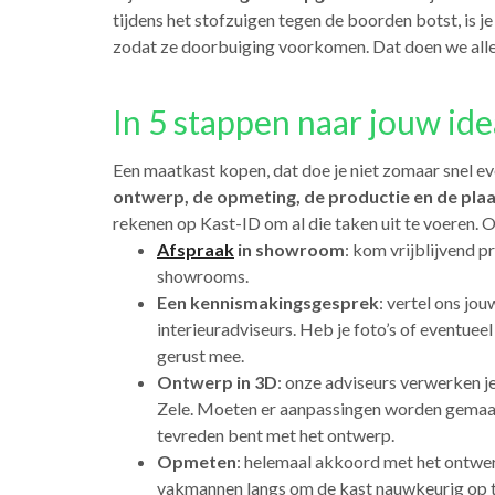
tijdens het stofzuigen tegen de boorden botst, is j
zodat ze doorbuiging voorkomen. Dat doen we all
In 5 stappen naar jouw ide
Een maatkast kopen, dat doe je niet zomaar snel ev
ontwerp, de opmeting, de productie en de plaa
rekenen op Kast-ID om al die taken uit te voeren. 
Afspraak
in showroom
: kom vrijblijvend p
showrooms.
Een kennismakingsgesprek
: vertel ons jo
interieuradviseurs. Heb je foto’s of eventuee
gerust mee.
Ontwerp in 3D
: onze adviseurs verwerken j
Zele. Moeten er aanpassingen worden gemaak
tevreden bent met het ontwerp.
Opmeten
: helemaal akkoord met het ontwer
vakmannen langs om de kast nauwkeurig op te