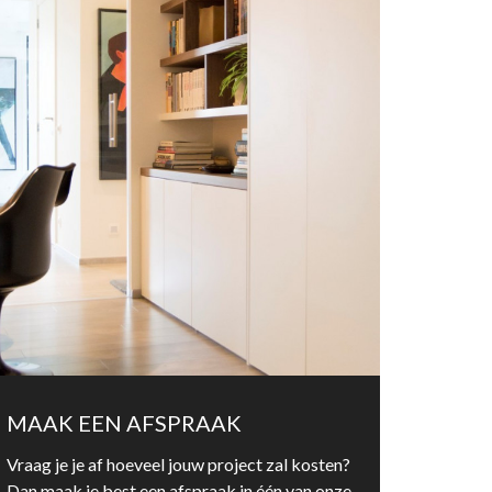
MAAK EEN AFSPRAAK
Vraag je je af hoeveel jouw project zal kosten?
Dan maak je best een afspraak in één van onze