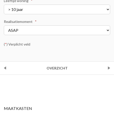
Leeftijd woning
*
Realisatiemoment
*
(
*
) Verplicht veld
VORIGE
OVERZICHT
VOLGENDE
MAATKASTEN