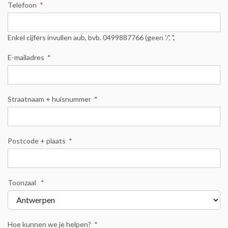
Telefoon
*
Enkel cijfers invullen aub, bvb. 0499887766 (geen '/', '.',
E-mailadres
*
Straatnaam + huisnummer
*
Postcode + plaats
*
Toonzaal
*
Hoe kunnen we je helpen?
*