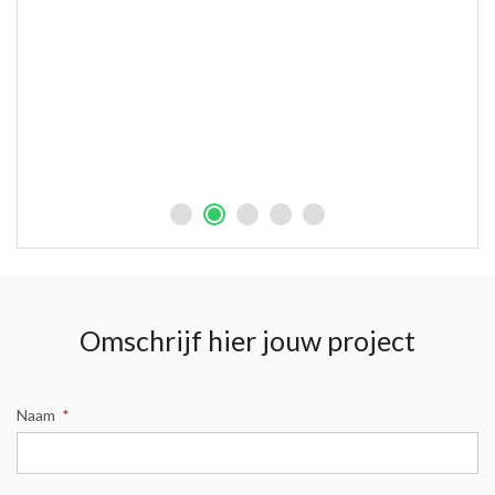
fs
eb
r
Omschrijf hier jouw project
Naam
*