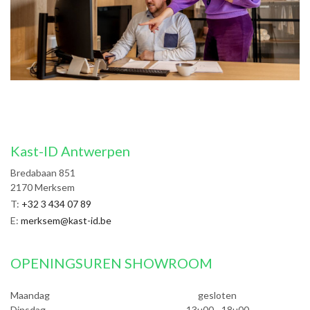
Kast-ID Antwerpen
Bredabaan 851
2170
Merksem
T
:
+32 3 434 07 89
E
:
merksem@kast-id.be
OPENINGSUREN SHOWROOM
Maandag
gesloten
Dinsdag
13u00 - 18u00