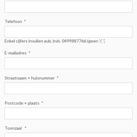
Telefoon
*
Enkel cijfers invullen aub, bvb. 0499887766 (geen '/', '.',
E-mailadres
*
Straatnaam + huisnummer
*
Postcode + plaats
*
Toonzaal
*