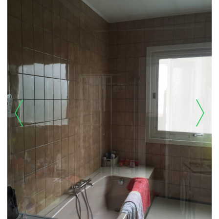
prev
next