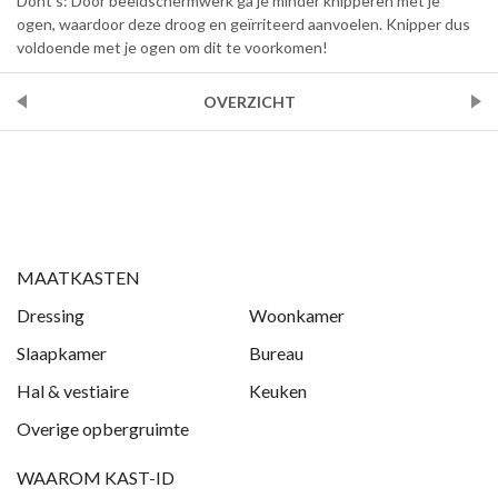
Dont’s: Door beeldschermwerk ga je minder knipperen met je
ogen, waardoor deze droog en geïrriteerd aanvoelen. Knipper dus
voldoende met je ogen om dit te voorkomen!
VORIGE
OVERZICHT
VOLGENDE
MAATKASTEN
Dressing
Woonkamer
Slaapkamer
Bureau
Hal & vestiaire
Keuken
Overige opbergruimte
WAAROM KAST-ID