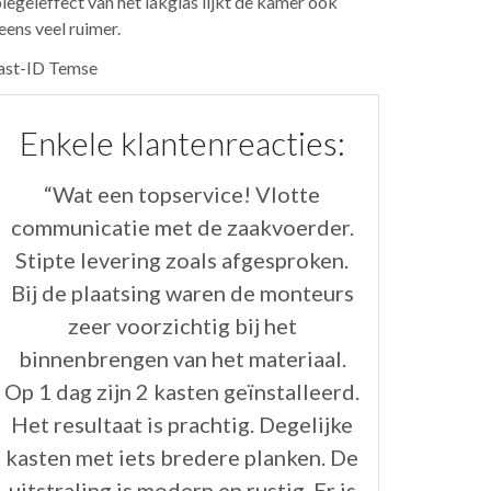
iegeleffect van het lakglas lijkt de kamer ook
eens veel ruimer.
ast-ID Temse
Enkele klantenreacties:
“Wat een topservice! Vlotte
“Bedankt vo
communicatie met de zaakvoerder.
raad! Het 
Stipte levering zoals afgesproken.
zoveel kenn
Bij de plaatsing waren de monteurs
bij he
zeer voorzichtig bij het
dr
binnenbrengen van het materiaal.
Fa
Op 1 dag zijn 2 kasten geïnstalleerd.
Het resultaat is prachtig. Degelijke
kasten met iets bredere planken. De
uitstraling is modern en rustig. Er is