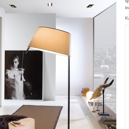
sp
in
K
n uiterst
“Mijn nieuwe kleerkast ziet er echt
en het werk
geweldig uit. Ik ben superblij,
e kasten geven
bedankt.”
meerwaarde en
Karla Peeters
heid van het
tisch!”
alle