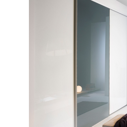
“De plaatsers ware
vriendelijk en hebb
perfect uitgevoerd. D
mijn living een grote 
benadrukken de strak
geheel...fantas
Mieke Vandew