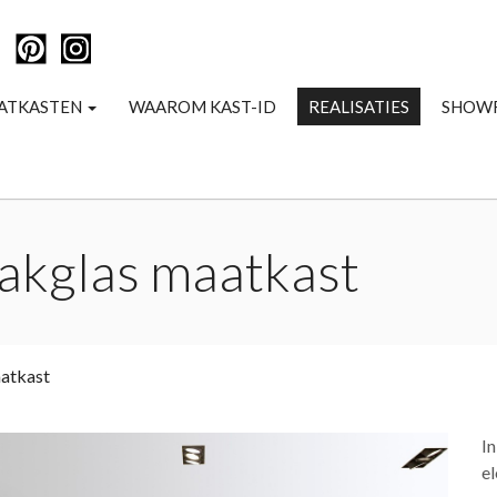
ATKASTEN
WAAROM KAST-ID
REALISATIES
SHOW
lakglas maatkast
aatkast
In
el