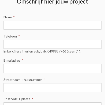
Omschrijf hier jouw project
Naam
*
Telefoon
*
Enkel cijfers invullen aub, bvb. 0499887766 (geen '/', '.',
E-mailadres
*
Straatnaam + huisnummer
*
Postcode + plaats
*