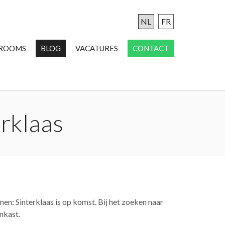
NL
FR
ROOMS
BLOG
VACATURES
CONTACT
erklaas
nen: Sinterklaas is op komst. Bij het zoeken naar
nkast.