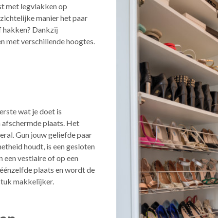
st met legvlakken op
rzichtelijke manier het paar
f hakken? Dankzij
n met verschillende hoogtes.
rste wat je doet is
en afschermde plaats. Het
eral. Gun jouw geliefde paar
netheid houdt, is een gesloten
n een vestiaire of op een
p éénzelfde plaats en wordt de
stuk makkelijker.