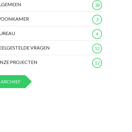
LGEMEEN
38
OONKAMER
3
UREAU
4
EELGESTELDE VRAGEN
12
NZE PROJECTEN
12
ARCHIEF