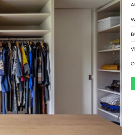
A
W
B
V
O